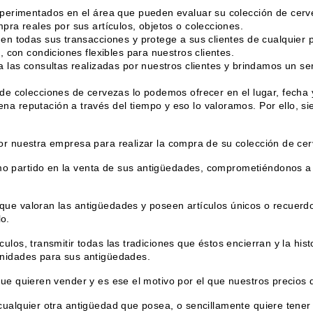
perimentados en el área que pueden evaluar su colección de cerve
ra reales por sus artículos, objetos o colecciones.
n todas sus transacciones y protege a sus clientes de cualquier p
 con condiciones flexibles para nuestros clientes.
 las consultas realizadas por nuestros clientes y brindamos un ser
e colecciones de cervezas lo podemos ofrecer en el lugar, fecha y
 reputación a través del tiempo y eso lo valoramos. Por ello, si
or nuestra empresa para realizar la compra de su colección de ce
 partido en la venta de sus antigüedades, comprometiéndonos a 
ue valoran las antigüedades y poseen artículos únicos o recuerdo
o.
ulos, transmitir todas las tradiciones que éstos encierran y la hi
unidades para sus antigüedades.
que quieren vender y es ese el motivo por el que nuestros precios
cualquier otra antigüedad que posea, o sencillamente quiere tene