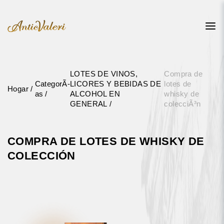
LOTES DE VINOS,
Compra de
CategorÃ­
LICORES Y BEBIDAS DE
lotes de
Hogar
as
ALCOHOL EN
whisky de
GENERAL
colecciÃ³n
COMPRA DE LOTES DE WHISKY DE
COLECCIÓN