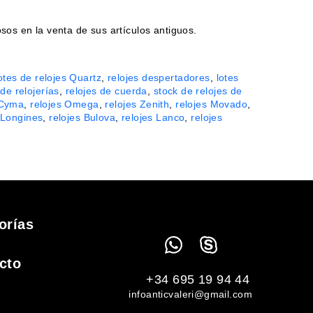
sos en la venta de sus artículos antiguos.
otes de relojes Quartz
,
relojes despertadores
,
lotes
de relojerías
,
relojes de cuerda
,
stock de relojes de
 Cyma
,
relojes Omega
,
relojes Zenith
,
relojes Movado
,
 Longines
,
relojes Bulova
,
relojes Lanco
,
relojes
orías
cto
+34 695 19 94 44
infoanticvaleri@gmail.com