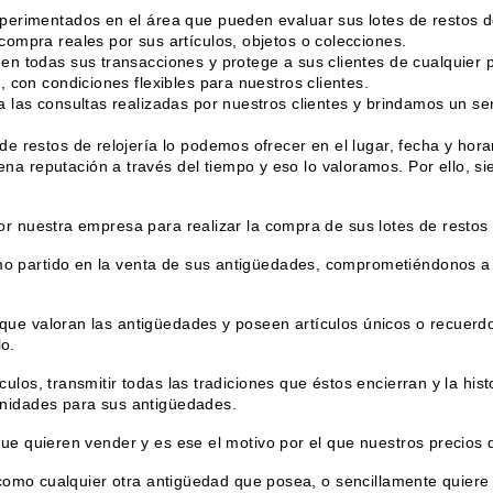
erimentados en el área que pueden evaluar sus lotes de restos de 
ompra reales por sus artículos, objetos o colecciones.
n todas sus transacciones y protege a sus clientes de cualquier p
 con condiciones flexibles para nuestros clientes.
 las consultas realizadas por nuestros clientes y brindamos un ser
 restos de relojería lo podemos ofrecer en el lugar, fecha y hora
 reputación a través del tiempo y eso lo valoramos. Por ello, si
r nuestra empresa para realizar la compra de sus lotes de restos d
 partido en la venta de sus antigüedades, comprometiéndonos a 
ue valoran las antigüedades y poseen artículos únicos o recuerdo
o.
ulos, transmitir todas las tradiciones que éstos encierran y la hi
unidades para sus antigüedades.
que quieren vender y es ese el motivo por el que nuestros precios
í como cualquier otra antigüedad que posea, o sencillamente quier