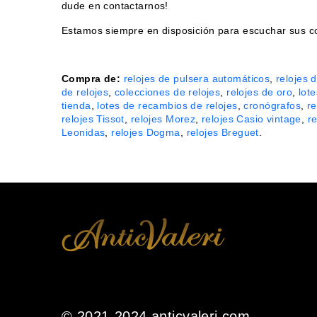
dude en contactarnos!
Estamos siempre en disposición para escuchar sus cons
Compra de:
relojes de pulsera automáticos
,
relojes 
de relojes
,
colecciones de relojes
,
relojes de oro
,
lote
tienda
,
lotes de recambios de relojes
,
cronógrafos
,
re
relojes Tissot
,
relojes Morez
,
relojes Casio vintage
,
r
Leonidas
,
relojes Dogma
,
relojes Breguet
.
© 2021-2024 anticvaleri.com