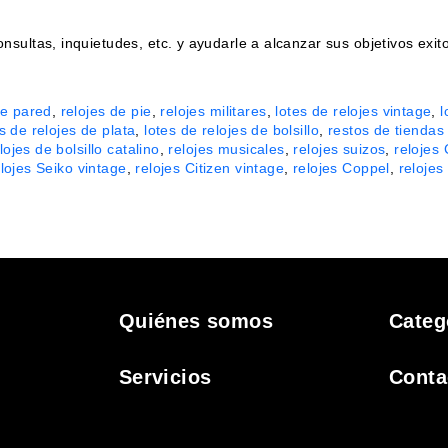
ultas, inquietudes, etc. y ayudarle a alcanzar sus objetivos exito
de pared
,
relojes de pie
,
relojes militares
,
lotes de relojes vintage
,
l
s de relojes de plata
,
lotes de relojes de bolsillo
,
restos de tiendas 
lojes de bolsillo catalino
,
relojes musicales
,
relojes suizos
,
relojes
elojes Seiko vintage
,
relojes Citizen vintage
,
relojes Coppel
,
relojes
Quiénes somos
Categ
Servicios
Conta