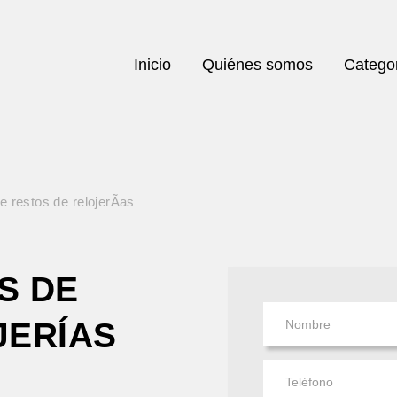
Inicio
Quiénes somos
Catego
 restos de relojerÃ­as
S DE
JERÍAS