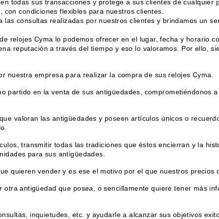
n todas sus transacciones y protege a sus clientes de cualquier p
 con condiciones flexibles para nuestros clientes.
 las consultas realizadas por nuestros clientes y brindamos un ser
e relojes Cyma lo podemos ofrecer en el lugar, fecha y horario co
 reputación a través del tiempo y eso lo valoramos. Por ello, si
or nuestra empresa para realizar la compra de sus relojes Cyma.
 partido en la venta de sus antigüedades, comprometiéndonos a 
ue valoran las antigüedades y poseen artículos únicos o recuerdo
o.
ulos, transmitir todas las tradiciones que éstos encierran y la hi
unidades para sus antigüedades.
que quieren vender y es ese el motivo por el que nuestros precios
r otra antigüedad que posea, o sencillamente quiere tener más i
ultas, inquietudes, etc. y ayudarle a alcanzar sus objetivos exito