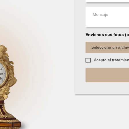
Envíenos sus fotos (p
Seleccione un archi
Acepto el tratamie