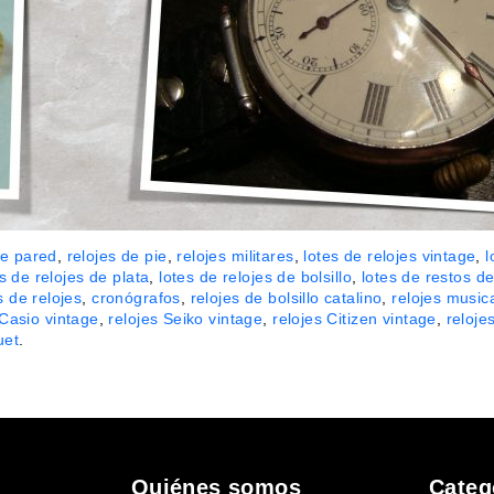
de pared
,
relojes de pie
,
relojes militares
,
lotes de relojes vintage
,
l
s de relojes de plata
,
lotes de relojes de bolsillo
,
lotes de restos de
 de relojes
,
cronógrafos
,
relojes de bolsillo catalino
,
relojes music
 Casio vintage
,
relojes Seiko vintage
,
relojes Citizen vintage
,
reloje
uet
.
Quiénes somos
Categ