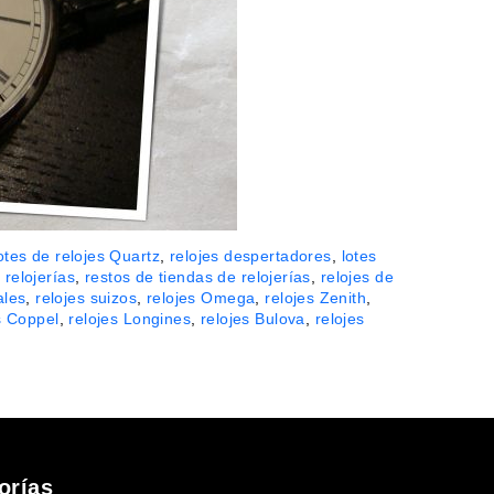
otes de relojes Quartz
,
relojes despertadores
,
lotes
 relojerías
,
restos de tiendas de relojerías
,
relojes de
ales
,
relojes suizos
,
relojes Omega
,
relojes Zenith
,
s Coppel
,
relojes Longines
,
relojes Bulova
,
relojes
orías