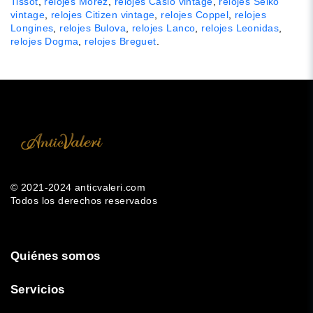
Tissot
,
relojes Morez
,
relojes Casio vintage
,
relojes Seiko
vintage
,
relojes Citizen vintage
,
relojes Coppel
,
relojes
Longines
,
relojes Bulova
,
relojes Lanco
,
relojes Leonidas
,
relojes Dogma
,
relojes Breguet
.
© 2021-2024 anticvaleri.com
Todos los derechos reservados
Quiénes somos
Servicios